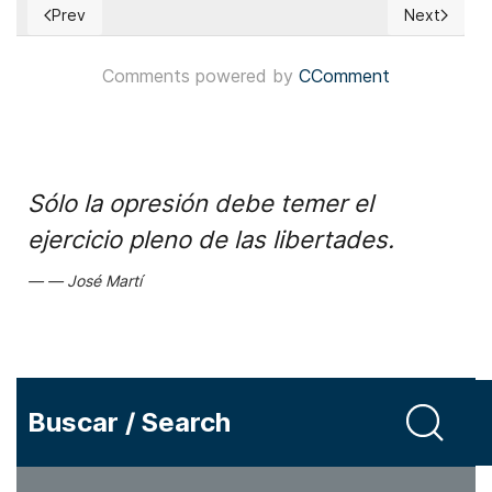
Prev
Next
Previous article: Bangladesh: Líder interino advirtió sobre 
Next articl
Comments powered by
CComment
Sólo la opresión debe temer el
ejercicio pleno de las libertades.
José Martí
Buscar / Search