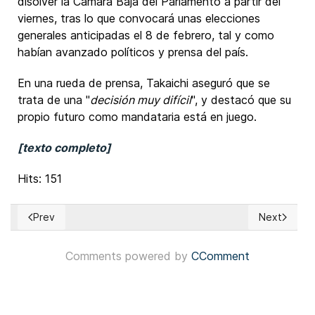
disolver la Cámara Baja del Parlamento a partir del
viernes, tras lo que convocará unas elecciones
generales anticipadas el 8 de febrero, tal y como
habían avanzado políticos y prensa del país.
En una rueda de prensa, Takaichi aseguró que se
trata de una "
decisión muy difícil
", y destacó que su
propio futuro como mandataria está en juego.
[texto completo]
Hits: 151
Prev
Next
Previous article: Portugal: Socialista António José Seguro y
Next articl
Comments powered by
CComment