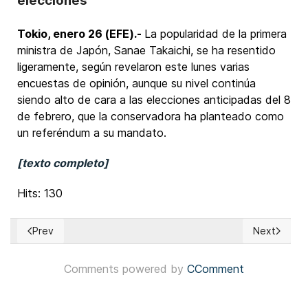
elecciones
Tokio, enero 26 (EFE).-
La popularidad de la primera
ministra de Japón, Sanae Takaichi, se ha resentido
ligeramente, según revelaron este lunes varias
encuestas de opinión, aunque su nivel continúa
siendo alto de cara a las elecciones anticipadas del 8
de febrero, que la conservadora ha planteado como
un referéndum a su mandato.
[texto completo]
Hits: 130
Prev
Next
Previous article: Costa Rica: Partidos cerraron campaña elec
Next article
Comments powered by
CComment