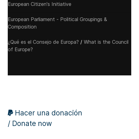
European Citizen's Initiative
European Parliament - Political Groupings &
Composition
¿Qué es el Consejo de Europa?
/
What is the Council
of Europe?
Hacer una donación
/ Donate now