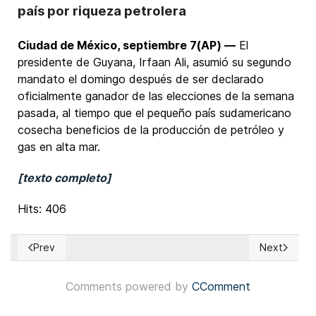
país por riqueza petrolera
Ciudad de México, septiembre 7(AP) —
El
presidente de Guyana, Irfaan Ali, asumió su segundo
mandato el domingo después de ser declarado
oficialmente ganador de las elecciones de la semana
pasada, al tiempo que el pequeño país sudamericano
cosecha beneficios de la producción de petróleo y
gas en alta mar.
[texto completo]
Hits: 406
Prev
Next
Previous article: Francia: Derecha y socialistas se proponen
Next article
Comments powered by
CComment