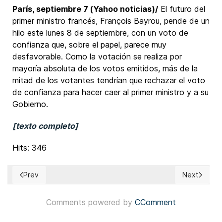
París, septiembre 7 (Yahoo noticias)/
El futuro del
primer ministro francés, François Bayrou, pende de un
hilo este lunes 8 de septiembre, con un voto de
confianza que, sobre el papel, parece muy
desfavorable. Como la votación se realiza por
mayoría absoluta de los votos emitidos, más de la
mitad de los votantes tendrían que rechazar el voto
de confianza para hacer caer al primer ministro y a su
Gobierno.
[texto completo]
Hits: 346
Prev
Next
Previous article: EUA: Multimillonario que respalda a Mamdan
Next articl
Comments powered by
CComment