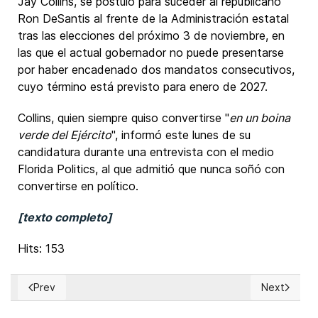
Jay Collins, se postuló para suceder al republicano
Ron DeSantis al frente de la Administración estatal
tras las elecciones del próximo 3 de noviembre, en
las que el actual gobernador no puede presentarse
por haber encadenado dos mandatos consecutivos,
cuyo término está previsto para enero de 2027.
Collins, quien siempre quiso convertirse "
en un boina
verde del Ejército
", informó este lunes de su
candidatura durante una entrevista con el medio
Florida Politics, al que admitió que nunca soñó con
convertirse en político.
[texto completo]
Hits: 153
Prev
Next
Previous article: EUA: Demócrata Helena Moreno asumió como
Next articl