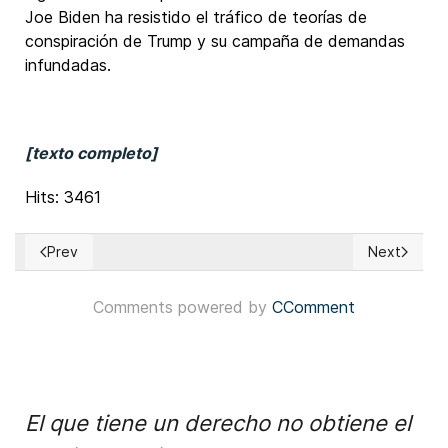
Joe Biden ha resistido el tráfico de teorías de
conspiración de Trump y su campaña de demandas
infundadas.
[texto completo]
Hits: 3461
Prev
Next
Previous article: Social Democrats (HLAS) may gain sits in Sl
Next article
Comments powered by
CComment
El que tiene un derecho no obtiene el