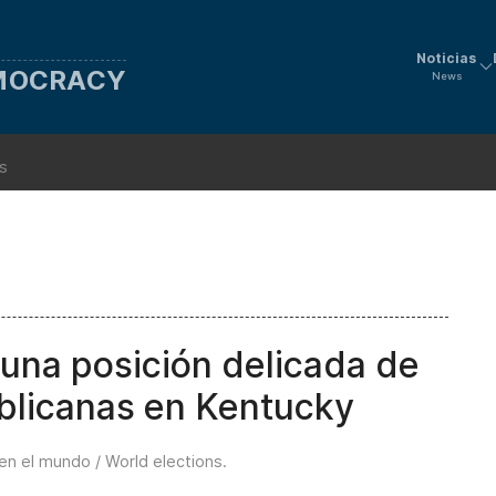
Noticias
EMOCRACY
News
ns
una posición delicada de
ublicanas en Kentucky
en el mundo / World elections
.