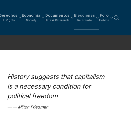
Derechos
Economía
Documentos
Elecciones
Foro
H. Rights
Society
Data & Referenda
Referenda
Debate
History suggests that capitalism
is a necessary condition for
political freedom
Milton Friedman