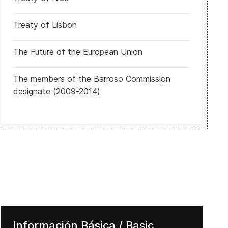
Treaty of Lisbon
ación de California
Alemania: Cem Özdemir se convierte en el primer ministro presiden
The Future of the European Union
The members of the Barroso Commission
designate (2009-2014)
Información Básica / Basic