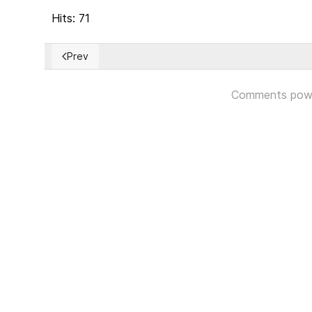
Hits: 71
Prev
Previous article: EUA: Thomas Massie en una posición
Comments pow