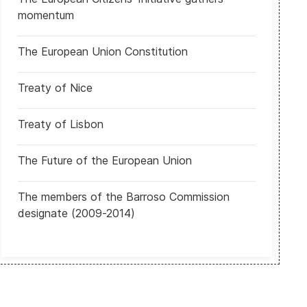
momentum
The European Union Constitution
rasil: Kassio Nunes Marques asumió dirección del Tribunal Superior E
Treaty of Nice
Treaty of Lisbon
The Future of the European Union
The members of the Barroso Commission
designate (2009-2014)