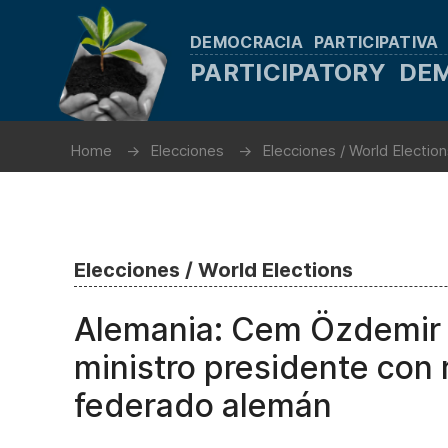
DEMOCRACIA PARTICIPATIVA
PARTICIPATORY D
Home
Elecciones
Elecciones / World Electio
Elecciones / World Elections
Alemania: Cem Özdemir s
ministro presidente con 
federado alemán