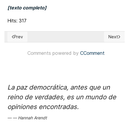
[texto completo]
Hits: 317
Prev
Next
Previous article: Honduras: Seguidores del Partido LIBRE mar
Next articl
Comments powered by
CComment
La paz democrática, antes que un
reino de verdades, es un mundo de
opiniones encontradas.
Hannah Arendt