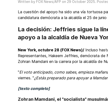
Written by FOX News/AFP on
29 October 2025
. Poste
La cuestión del apoyo ha sido una vía tortuosa p
candidatura demócrata a la alcaldía el 25 de junio
La decisión: Jeffries sigue la l
apoyo a la alcaldía de Nueva Yo
New York, octubre 28 (FOX News)/
Incluso hasta
Representantes, Hakeem Jeffries, demócrata de N
Zohran Mamdani en la carrera por la alcaldía de N
"
El voto anticipado, como sabes, empieza mañan
viernes. "
¿Estás preparado para apoyar a Mamdan
[texto completo]
Zohran Mamdani, el "socialista" musulmán