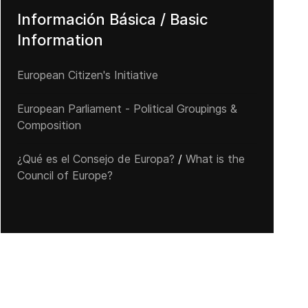
Información Básica / Basic
EUA: Voto latino podría ser clave en elecciones de Virginia y New J
Information
European Citizen's Initiative
European Parliament - Political Groupings &
Composition
¿Qué es el Consejo de Europa?
/
What is the
Council of Europe?