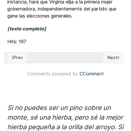
instancia, hará que Virginia elija a la primera mujer
gobernadora, independientemente del partido que
gane las elecciones generales.
[texto completo]
Hits: 197
Prev
Next
Previous article: EUA: Voto latino podría ser clave en elecci
Next articl
Comments powered by
CComment
Si no puedes ser un pino sobre un
monte, sé una hierba, pero sé la mejor
hierba pequeña a la orilla del arroyo. Si