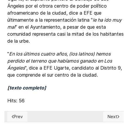
Ángeles por el otrora centro de poder político
afroamericano de la ciudad, dice a EFE que
últimamente a la representación latina "
le ha ido muy
mal
" en el Ayuntamiento, a pesar de que esta
comunidad representa casi la mitad de los habitantes
de la urbe.
"
En los últimos cuatro años, (los latinos) hemos
perdido el terreno que habíamos ganado en Los
Ángeles
", dice a EFE Ugarte, candidato al Distrito 9,
que comprende el sur centro de la ciudad.
[texto completo]
Hits: 56
Prev
Next
Previous article: Venezuela: Edmundo González Urrutia resp
Next articl