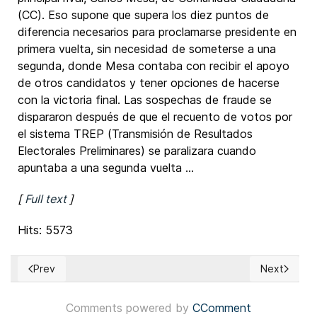
(CC). Eso supone que supera los diez puntos de
diferencia necesarios para proclamarse presidente en
primera vuelta, sin necesidad de someterse a una
segunda, donde Mesa contaba con recibir el apoyo
de otros candidatos y tener opciones de hacerse
con la victoria final. Las sospechas de fraude se
dispararon después de que el recuento de votos por
el sistema TREP (Transmisión de Resultados
Electorales Preliminares) se paralizara cuando
apuntaba a una segunda vuelta ...
[
Full text
]
Hits: 5573
Prev
Next
Previous article: For the US political system to work, every
Next article
Comments powered by
CComment