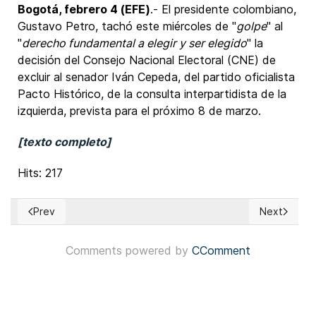
Bogotá, febrero 4 (EFE)
.- El presidente colombiano,
Gustavo Petro, tachó este miércoles de "
golpe
" al
"
derecho fundamental a elegir y ser elegido
" la
decisión del Consejo Nacional Electoral (CNE) de
excluir al senador Iván Cepeda, del partido oficialista
Pacto Histórico, de la consulta interpartidista de la
izquierda, prevista para el próximo 8 de marzo.
[texto completo]
Hits: 217
Prev
Next
Previous article: Japón: Primera ministra Sanae Takaichi go
Next article
Comments powered by
CComment