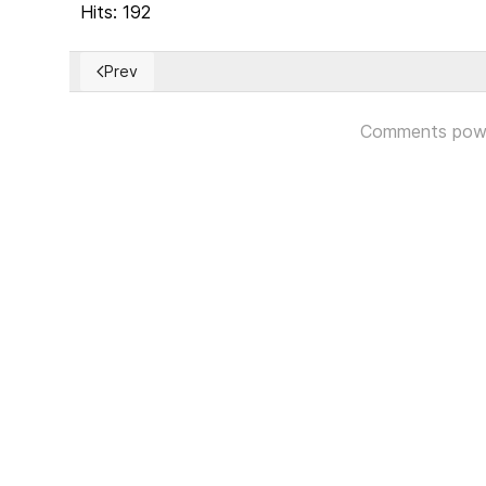
Hits: 192
Prev
Previous article: Colombia: Gobierno del presidente 
Comments pow