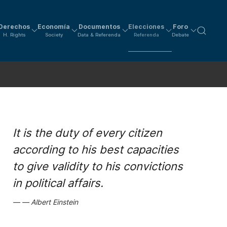
Derechos
Economía
Documentos
Elecciones
Foro
H. Rights
Society
Data & Referenda
Referenda
Debate
It is the duty of every citizen
according to his best capacities
to give validity to his convictions
in political affairs.
Albert Einstein