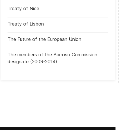
Treaty of Nice
 participación de Iván Cepeda en las primarias del 8 de marzo
Tailandia: Acuden a las urnas en momento clave para frágil democra
Treaty of Lisbon
The Future of the European Union
The members of the Barroso Commission
designate (2009-2014)