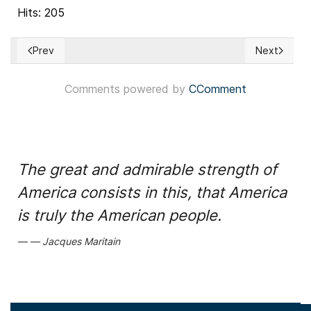
Hits: 205
Prev
Next
Previous article: Colombia: Partido Oxígeno avaló la candida
Next articl
Comments powered by
CComment
The great and admirable strength of
America consists in this, that America
is truly the American people.
Jacques Maritain