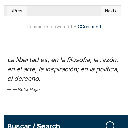
Prev
Next
Previous article: Japón: Primera ministra Sanae Takaichi podr
Next articl
Comments powered by
CComment
La libertad es, en la filosofía, la razón;
en el arte, la inspiración; en la política,
el derecho.
Víctor Hugo
Buscar / Search