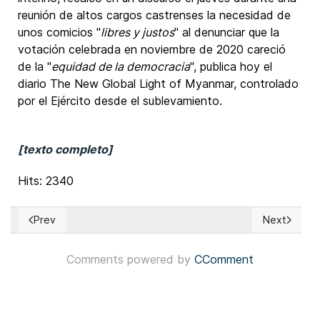
reunión de altos cargos castrenses la necesidad de
unos comicios "
libres y justos
" al denunciar que la
votación celebrada en noviembre de 2020 careció
de la "
equidad de la democracia
", publica hoy el
diario The New Global Light of Myanmar, controlado
por el Ejército desde el sublevamiento.
[texto completo]
Hits: 2340
Prev
Next
Previous article: Getting on ballot in Mass. is a fine exampl
Next article
Comments powered by
CComment