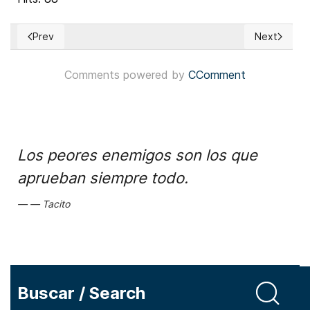
Prev
Next
Previous article: EUA: Omaha centro de contienda congresio
Next articl
Comments powered by
CComment
Los peores enemigos son los que
aprueban siempre todo.
Tacito
Buscar / Search