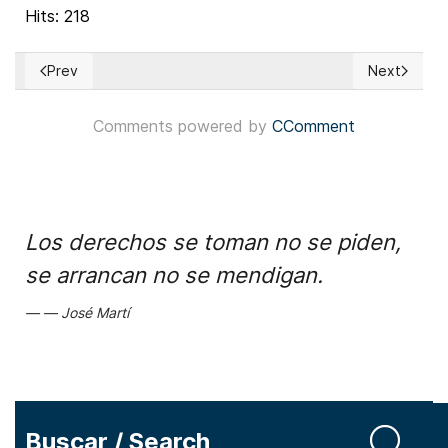
Hits: 218
Prev
Next
Previous article: EUA: Donald Trump conmuta sentencia de
Next article
Comments powered by
CComment
Los derechos se toman no se piden,
se arrancan no se mendigan.
José Martí
Buscar / Search