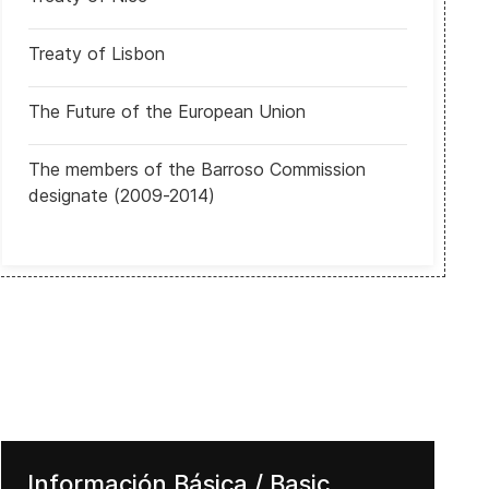
Treaty of Lisbon
The Future of the European Union
The members of the Barroso Commission
designate (2009-2014)
EUA: Legisladora estatal demócrata Gina Hinojosa lanzó candidatur
Información Básica / Basic