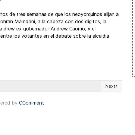
os de tres semanas de que los neoyorquinos elijan a
 Zohran Mamdani, a la cabeza con dos dígitos, la
, Andrew ex gobernador Andrew Cuomo, y el
 entre los votantes en el debate sobre la alcaldía
Next
mo alternativa soberana frente a Javier Milei
Next article: 
ered by
CComment