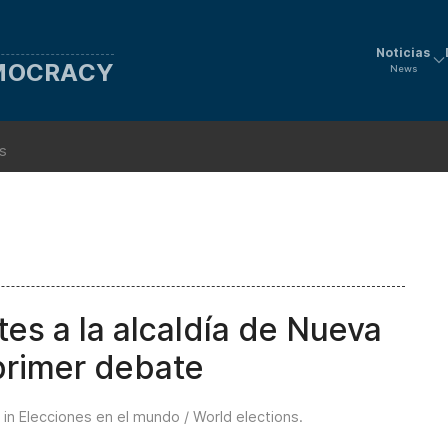
Noticias
EMOCRACY
News
ns
tes a la alcaldía de Nueva
 primer debate
 in
Elecciones en el mundo / World elections
.