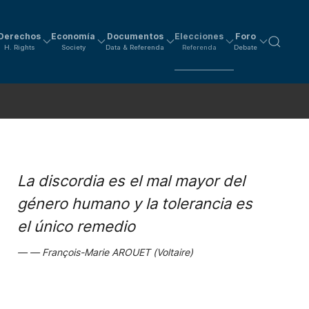
Derechos
Economía
Documentos
Elecciones
Foro
H. Rights
Society
Data & Referenda
Referenda
Debate
La discordia es el mal mayor del
género humano y la tolerancia es
el único remedio
François-Marie AROUET (Voltaire)