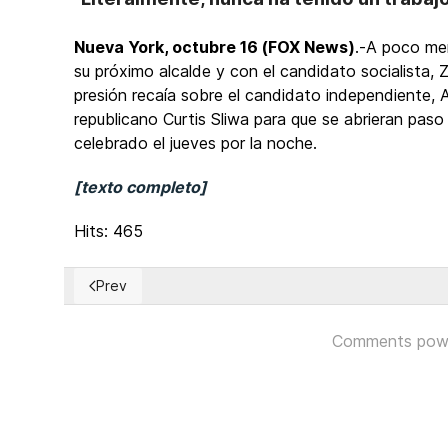
Nueva York, octubre 16 (FOX News)
.-A poco men
su próximo alcalde y con el candidato socialista,
presión recaía sobre el candidato independiente
republicano Curtis Sliwa para que se abrieran paso
celebrado el jueves por la noche.
[texto completo]
Hits: 465
Prev
Previous article: Argentina: Peronismo se reafirma co
Comments pow