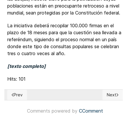
poblaciones están en preocupante retroceso a nivel
mundial, sean protegidas por la Constitución federal.
La iniciativa deberá recopilar 100.000 firmas en el
plazo de 18 meses para que la cuestión sea llevada a
referéndum, siguiendo el proceso normal en un país
donde este tipo de consultas populares se celebran
tres o cuatro veces al año.
[texto completo]
Hits: 101
Prev
Next
Previous article: Canadá: Alberta celebrará un referéndum p
Next articl
Comments powered by
CComment