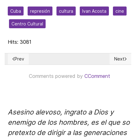
Cuba
represión
cultura
Ivan Acosta
cine
Centro Cultural
Hits: 3081
Prev
Next
Previous article: Bogotá será la sede del Congreso Internac
Next articl
Comments powered by
CComment
Asesino alevoso, ingrato a Dios y
enemigo de los hombres, es el que so
pretexto de dirigir a las generaciones