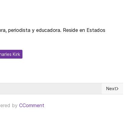
ora, periodista y educadora. Reside en Estados
harles Kirk
Next
Next article: 
ered by
CComment