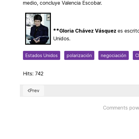
medio, concluye Valencia Escobar.
**
Gloria Chávez Vásquez
es escrit
Unidos.
Estados Unidos
polarización
negociación
C
Hits: 742
Prev
Previous article: Participatory Democracy in Action
Comments pow