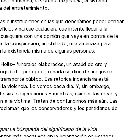
fesión médica, el sistema de justicia, el sistema
a del entretenimiento.
s e instituciones en las que deberíamos poder confiar
cio, y porque cualquiera que intente llegar a la
 cualquiera con una opinión que vaya en contra de la
de la conspiración, un chiflado, una amenaza para
ra la existencia misma de algunas personas.
 Hollis– funerales elaborados, un ataúd de oro y
drogadicto, pero poco o nada se dice de una joven
transporte público. Esa retórica incendiaria está
la violencia. Lo vemos cada día. Y, sin embargo,
e sus exageraciones y mentiras, quienes las crean y
an a la víctima. Tratan de confundirnos más aún. Las
proclaman que los conservadores y los partidarios de
ua: La búsqueda del significado de la vida
entos más negativos en la polarización en Estados