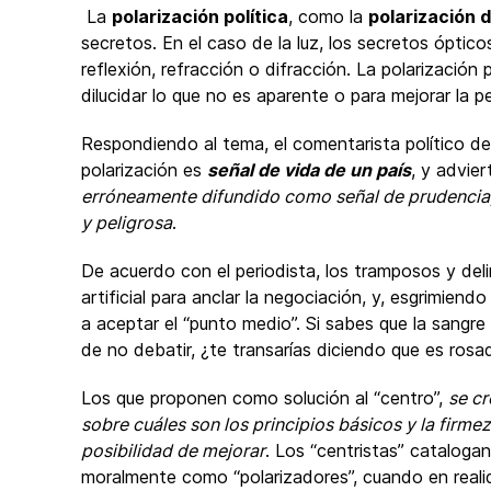
La
polarización política
, como la
polarización d
secretos. En el caso de la luz, los secretos óptico
reflexión, refracción o difracción. La polarización p
dilucidar lo que no es aparente o para mejorar la pe
Respondiendo al tema, el comentarista político d
polarización es
señal de vida de un país
, y advie
erróneamente difundido como señal de prudencia, 
y peligrosa
.
De acuerdo con el periodista, los tramposos y de
artificial para anclar la negociación, y, esgrimien
a aceptar el “punto medio”. Si sabes que la sangre 
de no debatir, ¿te transarías diciendo que es rosa
Los que proponen como solución al “centro”,
se c
sobre cuáles son los principios básicos y la firme
posibilidad de mejorar
. Los “centristas” catalogan
moralmente como “polarizadores”, cuando en realid