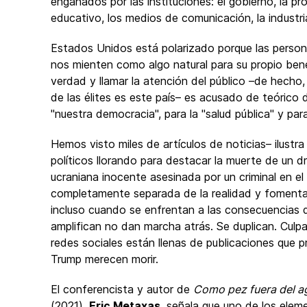
engañados por las instituciones: el gobierno, la pro
educativo, los medios de comunicación, la industri
Estados Unidos está polarizado porque las persona
nos mienten como algo natural para su propio benefi
verdad y llamar la atención del público –de hecho,
de las élites es este país– es acusado de teórico 
"nuestra democracia", para la "salud pública" y pa
Hemos visto miles de artículos de noticias– ilustra
políticos llorando para destacar la muerte de un 
ucraniana inocente asesinada por un criminal en el 
completamente separada de la realidad y fomenta 
incluso cuando se enfrentan a las consecuencias d
amplifican no dan marcha atrás. Se duplican. Culp
redes sociales están llenas de publicaciones que 
Trump merecen morir.
El conferencista y autor de
Como pez fuera del ag
(2021),
Eric Metaxas
, señala que uno de los elem