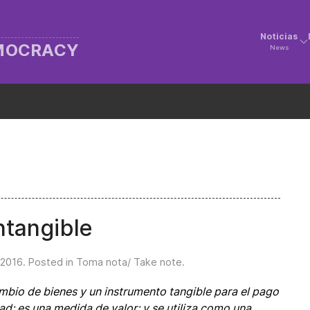
Noticias
EMOCRACY
News
ntangible
 2016
. Posted in
Toma nota/ Take note
.
mbio de bienes y un instrumento tangible para el pago
dad; es una medida de valor; y se utiliza como una