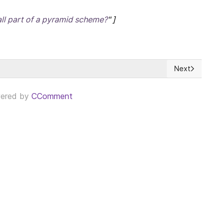
ll part of a pyramid scheme?
" ]
Next
 en La Habana el 22 de marzo
Next article: 
ered by
CComment