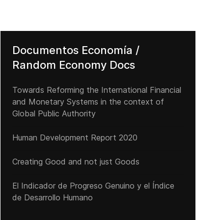
Documentos Economía /
Random Economy Docs
La ciudad de Milán elabora su primer presupuesto participativo
Towards Reforming the International Financial
and Monetary Systems in the context of
Global Public Authority
Human Development Report 2020
Creating Good and not just Goods
El Indicador de Progreso Genuino y el Índice
de Desarrollo Humano