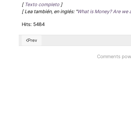
[
Texto completo
]
[ Lea también, en inglés: "
What is Money? Are we a
Hits: 5484
Prev
Previous article: Discurso completo del Pres. Obama
Comments pow