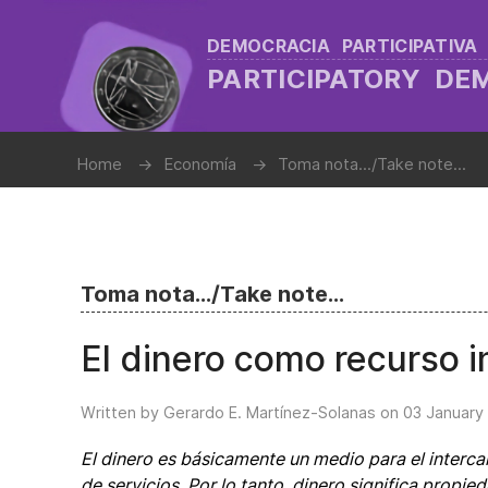
DEMOCRACIA PARTICIPATIVA
PARTICIPATORY D
Home
Economía
Toma nota.../Take note...
Toma nota.../Take note...
El dinero como recurso i
Written by Gerardo E. Martínez-Solanas on
03 January
El dinero es básicamente un medio para el interca
de servicios. Por lo tanto, dinero significa propie