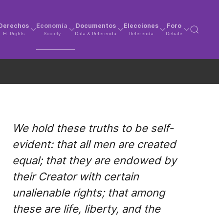
Derechos
Economía
Documentos
Elecciones
Foro
H. Rights
Society
Data & Referenda
Referenda
Debate
We hold these truths to be self-
evident: that all men are created
equal; that they are endowed by
their Creator with certain
unalienable rights; that among
these are life, liberty, and the