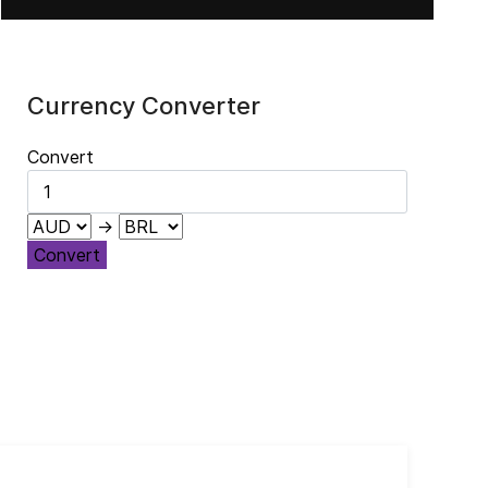
Currency Converter
Convert
→
Convert
Cub