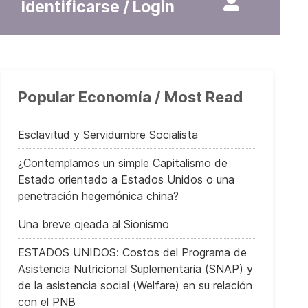
Identificarse / Login
Popular Economía / Most Read
Esclavitud y Servidumbre Socialista
¿Contemplamos un simple Capitalismo de
Estado orientado a Estados Unidos o una
penetración hegemónica china?
Una breve ojeada al Sionismo
ESTADOS UNIDOS: Costos del Programa de
Asistencia Nutricional Suplementaria (SNAP) y
En defensa de la Amazonia, el pulmón del Planeta
de la asistencia social (Welfare) en su relación
con el PNB