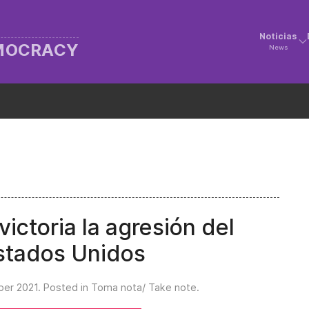
Noticias
EMOCRACY
News
ctoria la agresión del
stados Unidos
ber 2021
. Posted in
Toma nota/ Take note
.