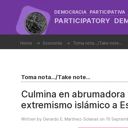
DEMOCRACIA PARTICIPATIVA
PARTICIPATORY D
Home
Economía
Toma nota.../Take note...
Toma nota.../Take note...
Culmina en abrumadora vi
extremismo islámico a E
Written by Gerardo E. Martínez-Solanas on
10 Septem