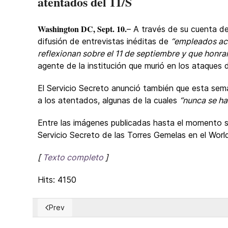
atentados del 11/S
Washington DC, Sept. 10.
– A través de su cuenta de
difusión de entrevistas inéditas de
“empleados act
reflexionan sobre el 11 de septiembre y que honrará
agente de la institución que murió en los ataques 
El Servicio Secreto anunció también que esta se
a los atentados, algunas de la cuales
“nunca se ha
Entre las imágenes publicadas hasta el momento s
Servicio Secreto de las Torres Gemelas en el World
[
Texto completo
]
Hits: 4150
Prev
Previous article: Ominous Global Surge in the number