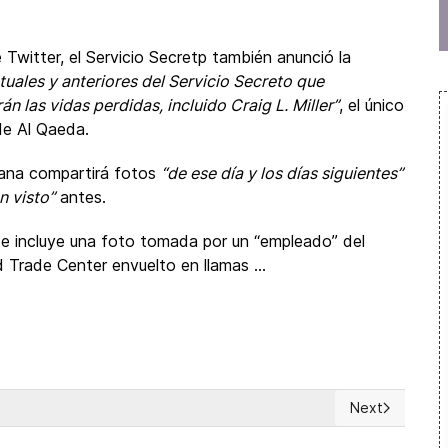
 Twitter, el Servicio Secretp también anunció la
uales y anteriores del Servicio Secreto que
n las vidas perdidas, incluido Craig L. Miller”
, el único
de Al Qaeda.
mana compartirá fotos
“de ese día y los días siguientes”
n visto”
antes.
e incluye una foto tomada por un “empleado” del
 Trade Center envuelto en llamas ...
Next
 of Murders of Environmental Activists
Next article: 