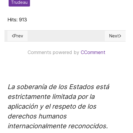
Trudeau
Hits: 913
Prev
Next
Previous article: Tariffs, Trade, and the Adjusting of America
Next articl
Comments powered by
CComment
La soberanía de los Estados está
estrictamente limitada por la
aplicación y el respeto de los
derechos humanos
internacionalmente reconocidos.