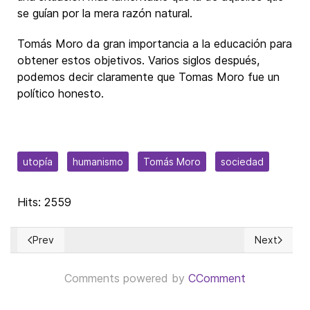
se guían por la mera razón natural.
Tomás Moro da gran importancia a la educación para
obtener estos objetivos. Varios siglos después,
podemos decir claramente que Tomas Moro fue un
político honesto.
utopía
humanismo
Tomás Moro
sociedad
Hits: 2559
Prev
Next
Previous article: La Riqueza salva Vidas
Next article
Comments powered by
CComment