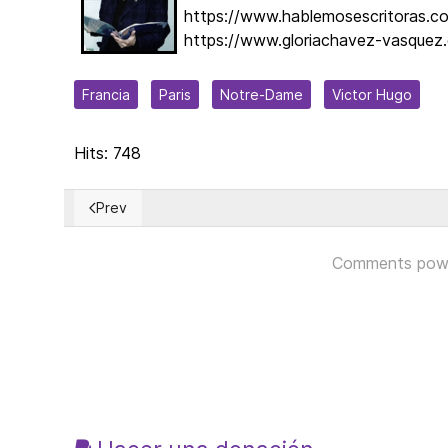
https://www.hablemosescritoras.c
https://www.gloriachavez-vasque
Francia
Paris
Notre-Dame
Victor Hugo
Hits: 748
Prev
Previous article: Un Cero a la Izquierda
Comments pow