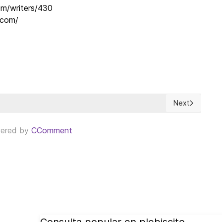
om/writers/430
z.com/
Next
Next article: S
ered by
CComment