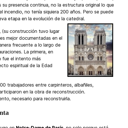
su presencia continua, no la estructura original lo que
el incendio, no tenía siquiera 200 años. Pero se puede
va etapa en la evolución de la catedral.
 (su construcción tuvo lugar
ales mejor documentadas en el
nera frecuente a lo largo de
auraciones. La primera, en
n fue el intento más
cto espiritual de la Edad
0 trabajadores entre carpinteros, albañiles,
articiparon en la obra de reconstrucción.
to, necesario para reconstruirla.
nta
 Hugo en
Notre-Dame de París
, no solo porque está