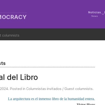
Noticias
EMOCRACY
News
t columnists
sts
l del Libro
 2024
. Posted in
Columnistas invitados / Guest columnists
.
La arquitectura es el inmenso libro de la humanidad entera.
Victor Hugo