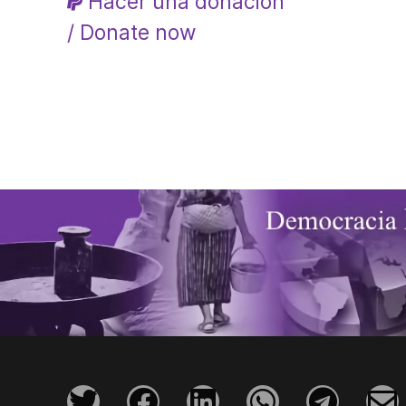
Hacer una donación
/ Donate now