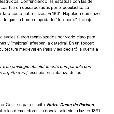
 destruidos. Confundiendo las estatuas con las de
licos fueron descabezadas por el populacho. La
ida o como caballerizas. En1801, Napoleón comenzó
cias de que un hombre apodado "Jorobado", trabajó
dievales fueron reemplazados por vidrio claro para
nes y “mejoras” afeaban la catedral. En un fogoso
quitectura medieval en Paris y les declaró la guerra a
dra, un privilegio absolutamente comparable con
de arquitectura
,” escribió en alabanza de los
o
or Gosselin para escribir
Notre-Dame de Parísen
a los demoledores, la novela solo vio la luz en 1831.