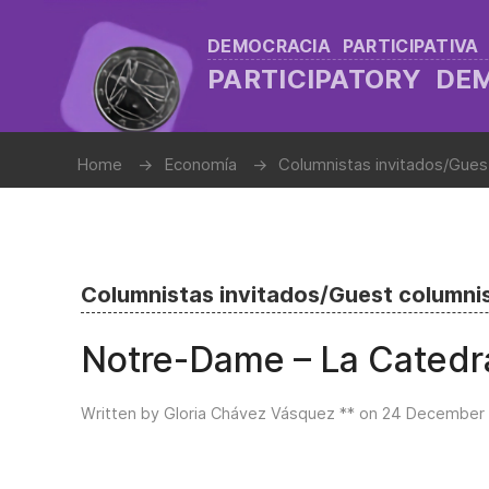
DEMOCRACIA PARTICIPATIVA
PARTICIPATORY D
Home
Economía
Columnistas invitados/Gues
Columnistas invitados/Guest columni
Notre-Dame – La Catedra
Written by Gloria Chávez Vásquez ** on
24 December