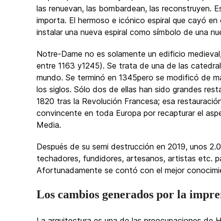
las renuevan, las bombardean, las reconstruyen. Es 
importa. El hermoso e icónico espiral que cayó en 
instalar una nueva espiral como símbolo de una nue
Notre-Dame no es solamente un edificio medieval,
entre 1163 y1245). Se trata de una de las catedr
mundo. Se terminó en 1345pero se modificó de ma
los siglos. Sólo dos de ellas han sido grandes rest
1820 tras la Revolución Francesa; esa restauració
convincente en toda Europa por recapturar el aspe
Media.
Después de su semi destrucción en 2019, unos 2.00
techadores, fundidores, artesanos, artistas etc. p
Afortunadamente se contó con el mejor conocimien
Los cambios generados por la impre
La arquitectura es una de las preocupaciones de