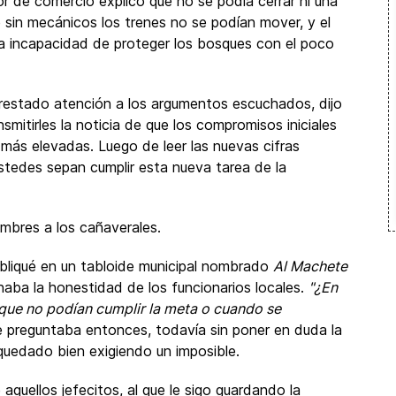
tor de comercio explicó que no se podía cerrar ni una
ue sin mecánicos los trenes no se podían mover, y el
la incapacidad de proteger los bosques con el poco
restado atención a los argumentos escuchados, dijo
nsmitirles la noticia de que los compromisos iniciales
 más elevadas. Luego de leer las nuevas cifras
stedes sepan cumplir esta nueva tarea de la
mbres a los cañaverales.
ubliqué en un tabloide municipal nombrado
Al Machete
onaba la honestidad de los funcionarios locales.
"¿En
ue no podían cumplir la meta o cuando se
e preguntaba entonces, todavía sin poner en duda la
 quedado bien exigiendo un imposible.
quellos jefecitos, al que le sigo guardando la