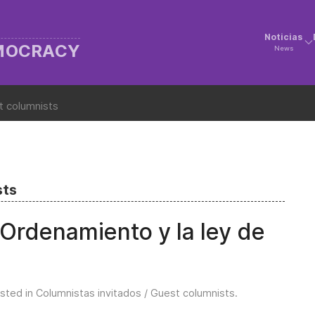
Noticias
EMOCRACY
News
t columnists
sts
Ordenamiento y la ley de
osted in
Columnistas invitados / Guest columnists
.