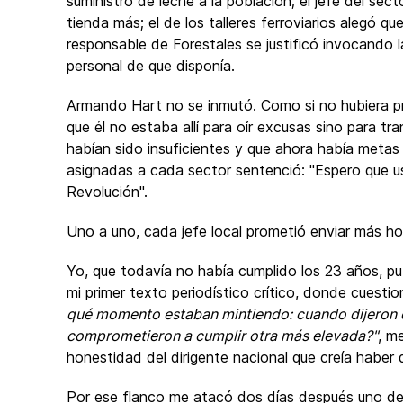
suministro de leche a la población; el jefe del sec
tienda más; el de los talleres ferroviarios alegó q
responsable de Forestales se justificó invocando 
personal de que disponía.
Armando Hart no se inmutó. Como si no hubiera p
que él no estaba allí para oír excusas sino para tra
habían sido insuficientes y que ahora había metas
asignadas a cada sector sentenció: "Espero que u
Revolución".
Uno a uno, cada jefe local prometió enviar más ho
Yo, que todavía no había cumplido los 23 años, p
mi primer texto periodístico crítico, donde cuesti
qué momento estaban mintiendo: cuando dijeron q
comprometieron a cumplir otra más elevada?"
, m
honestidad del dirigente nacional que creía haber
Por ese flanco me atacó dos días después uno de a