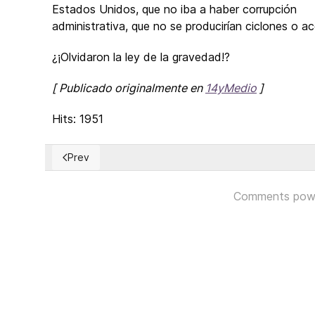
Estados Unidos, que no iba a haber corrupción
administrativa, que no se producirían ciclones o a
¿¡Olvidaron la ley de la gravedad!?
[ Publicado originalmente en
14yMedio
]
Hits: 1951
Prev
Previous article: The Wisdom of the US Electoral Col
Comments pow