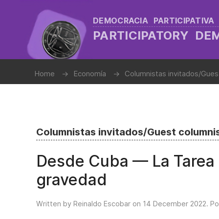
DEMOCRACIA PARTICIPATIVA
PARTICIPATORY D
Home
Economía
Columnistas invitados/Gues
Columnistas invitados/Guest columni
Desde Cuba –– La Tarea 
gravedad
Written by Reinaldo Escobar on
14 December 2022
. P