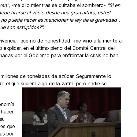
ven"
, -me dijo mientras se quitaba el sombrero-
"Si en
ebe tirarse al vacío desde una gran altura, usted
ue no puede hacer es mencionar la ley de la gravedad"
.
que son estúpidos?"
.
rvivencia –que no de honestidad– me vino a la mente al
o explicar, en el último pleno del Comité Central del
madas por el Gobierno para enfrentar la crisis no han
millones de toneladas de azúcar. Seguramente lo
el que supiera algo de la zafra, pero nadie se
conomía
 hacer
 su
res que
tas por