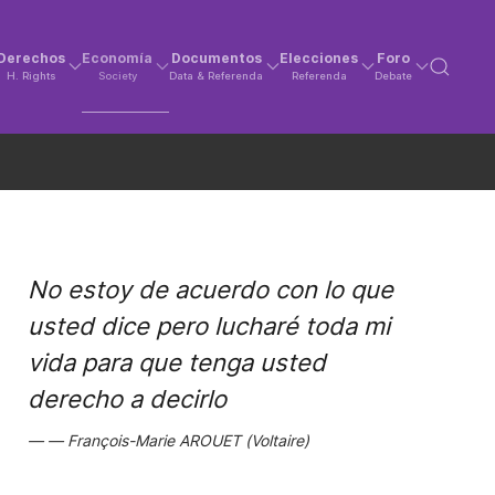
Derechos
Economía
Documentos
Elecciones
Foro
H. Rights
Society
Data & Referenda
Referenda
Debate
No estoy de acuerdo con lo que
usted dice pero lucharé toda mi
vida para que tenga usted
derecho a decirlo
François-Marie AROUET (Voltaire)