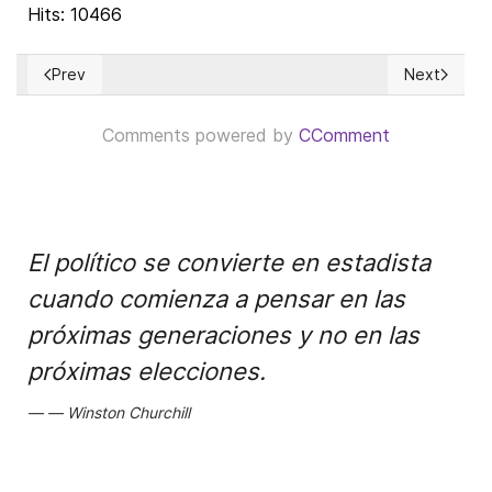
Hits: 10466
Prev
Next
Previous article: Estampida de baloncestistas, preámbulo del 
Next articl
Comments powered by
CComment
El político se convierte en estadista
cuando comienza a pensar en las
próximas generaciones y no en las
próximas elecciones.
Winston Churchill