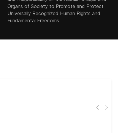
Organs of Society to Promote and Protect
Universally Recognized Human Rights and
Fundamental Freedoms
Cub
El 
Her
dir
dir