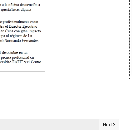
Next
 los diplomáticos en Cuba
Next article: 