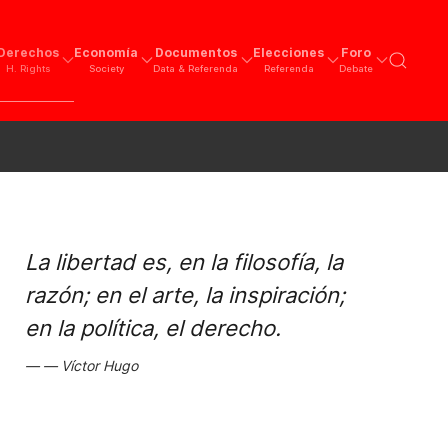
Derechos
Economía
Documentos
Elecciones
Foro
H. Rights
Society
Data & Referenda
Referenda
Debate
La libertad es, en la filosofía, la
razón; en el arte, la inspiración;
en la política, el derecho.
Víctor Hugo