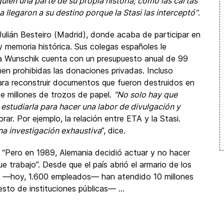
uien una parte de su propia historia; como las cartas
ca llegaron a su destino porque la Stasi las interceptó”
.
ulián Besteiro (Madrid), donde acaba de participar en
 memoria histórica. Sus colegas españoles le
aja Wunschik cuenta con un presupuesto anual de 99
nen prohibidas las donaciones privadas. Incluso
ara reconstruir documentos que fueron destruidos en
e millones de trozos de papel.
“No solo hay que
 estudiarla para hacer una labor de divulgación y
ar. Por ejemplo, la relación entre ETA y la Stasi.
una investigación exhaustiva
”, dice.
 “Pero en 1989, Alemania decidió actuar y no hacer
que trabajo”. Desde que el país abrió el armario de los
ivo —hoy, 1.600 empleados— han atendido 10 millones
sto de instituciones públicas— ...