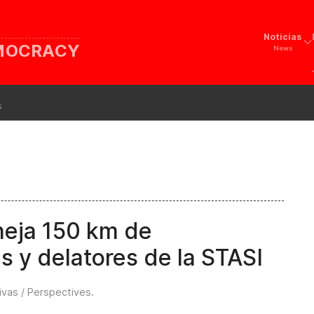
Noticias
EMOCRACY
News
s
neja 150 km de
 y delatores de la STASI
ivas / Perspectives
.