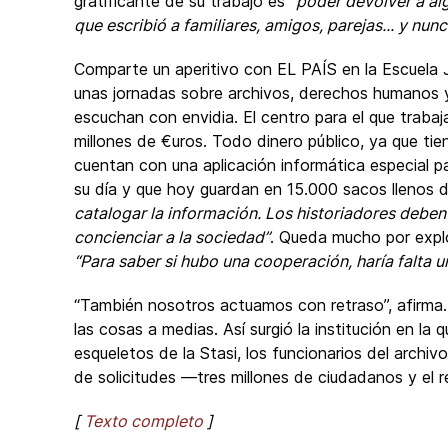
gratificante de su trabajo es
“poder devolver a alg
que escribió a familiares, amigos, parejas... y nun
Comparte un aperitivo con EL PAÍS en la Escuela J
unas jornadas sobre archivos, derechos humanos y
escuchan con envidia. El centro para el que trab
millones de €uros. Todo dinero público, ya que tie
cuentan con una aplicación informática especial p
su día y que hoy guardan en 15.000 sacos llenos d
catalogar la información. Los historiadores deben
concienciar a la sociedad”
. Queda mucho por explor
“Para saber si hubo una cooperación, haría falta 
“También nosotros actuamos con retraso”, afirma.
las cosas a medias. Así surgió la institución en la 
esqueletos de la Stasi, los funcionarios del arch
de solicitudes —tres millones de ciudadanos y el re
[
Texto completo
]