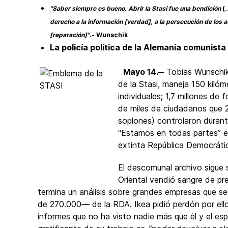
“Saber siempre es bueno. Abrir la Stasi fue una bendición
(.
derecho a la información [verdad], a la persecución de los 
[reparación]"
.- Wunschik
La policía política de la Alemania comunista
Mayo 14.
─ Tobias Wunschik
de la Stasi, maneja 150 kiló
individuales; 1,7 millones de
de miles de ciudadanos que 
soplones) controlaron durante
“Estamos en todas partes” era
extinta República Democráti
El descomunal archivo sigue 
Oriental vendió sangre de pr
termina un análisis sobre grandes empresas que se
de 270.000— de la RDA. Ikea pidió perdón por ell
informes que no ha visto nadie más que él y el esp