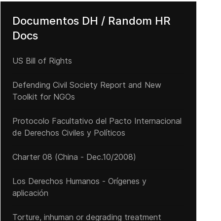
Documentos DH / Random HR
Docs
agistrado del Tribunal Internacional de Justicia de la ONU critica l
US Bill of Rights
Defending Civil Society Report and New
Toolkit for NGOs
Protocolo Facultativo del Pacto Internacional
de Derechos Civiles y Políticos
Charter 08 (China - Dec.10/2008)
Los Derechos Humanos - Orígenes y
aplicación
Torture, inhuman or degrading treatment