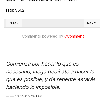
Hits: 9862
Prev
Next
Previous article: Convención sobre los Derechos del Niño - ¿
Next article
Comments powered by
CComment
Comienza por hacer lo que es
necesario, luego dedícate a hacer lo
que es posible, y de repente estarás
haciendo lo imposible.
Francisco de Asís