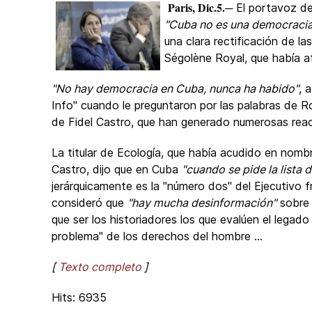
Paris, Dic.5.
─ El portavoz de
"Cuba no es una democracia
una clara rectificación de la
Ségolène Royal, que había af
"No hay democracia en Cuba, nunca ha habido"
, 
Info" cuando le preguntaron por las palabras de Ro
de Fidel Castro, que han generado numerosas rea
La titular de Ecología, que había acudido en nom
Castro, dijo que en Cuba
"cuando se pide la lista 
jerárquicamente es la "número dos" del Ejecutivo f
consideró que
"hay mucha desinformación"
sobre 
que ser los historiadores los que evalúen el legad
problema" de los derechos del hombre ...
[
Texto completo
]
Hits: 6935