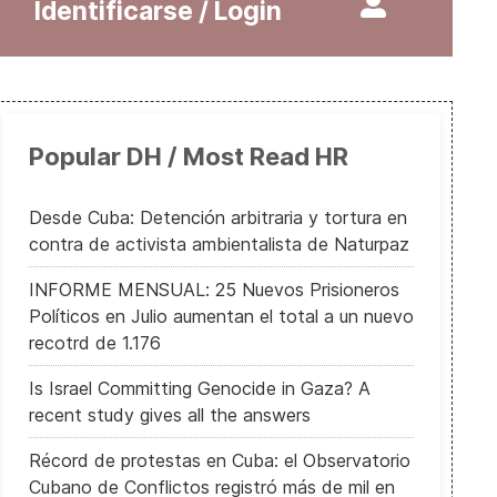
Identificarse / Login
Naciones Unidas quiere que todos alcen la voz en defensa de los 
Popular DH / Most Read HR
Desde Cuba: Detención arbitraria y tortura en
contra de activista ambientalista de Naturpaz
INFORME MENSUAL: 25 Nuevos Prisioneros
Políticos en Julio aumentan el total a un nuevo
recotrd de 1.176
Is Israel Committing Genocide in Gaza? A
recent study gives all the answers
Récord de protestas en Cuba: el Observatorio
Cubano de Conflictos registró más de mil en