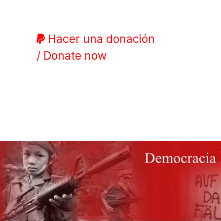
Hacer una donación
/ Donate now