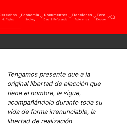
Derechos
Economía
Documentos
Elecciones
Foro
H. Rights
Society
Data & Referenda
Referenda
Debate
Tengamos presente que a la
original libertad de elección que
tiene el hombre, le sigue,
acompañándolo durante toda su
vida de forma irrenunciable, la
libertad de realización