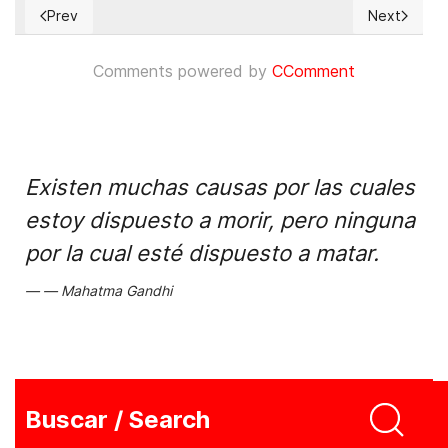
Prev
Next
Previous article: Religious Liberty at the US Supreme Court
Next article
Comments powered by
CComment
Existen muchas causas por las cuales
estoy dispuesto a morir, pero ninguna
por la cual esté dispuesto a matar.
Mahatma Gandhi
Buscar / Search