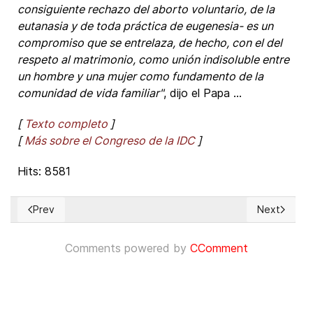
consiguiente rechazo del aborto voluntario, de la
eutanasia y de toda práctica de eugenesia- es un
compromiso que se entrelaza, de hecho, con el del
respeto al matrimonio, como unión indisoluble entre
un hombre y una mujer como fundamento de la
comunidad de vida familiar"
, dijo el Papa ...
[
Texto completo
]
[
Más sobre el Congreso de la IDC
]
Hits: 8581
Prev
Next
Previous article: Vaticano a la ONU: El Estado de derecho re
Next articl
Comments powered by
CComment