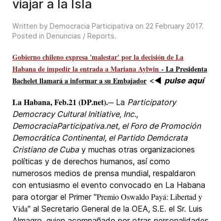
viajar a la Isla
Written by Democracia Participativa on
22 February 2017
.
Posted in
Denuncias / Reports
.
Gobierno chileno expresa 'malestar' por la decisión de La
Habana de impedir la entrada a Mariana Aylwin
- La Presidenta
Bachelet llamará a informar a su Embajador
<◄
pulse aquí
La Habana, Feb.21 (DP.net).
─ La
Participatory
Democracy Cultural Initiative, Inc.,
DemocraciaParticipativa.net, el Foro de Promoción
Democrática Continental, el Partido Demócrata
Cristiano de Cuba
y muchas otras organizaciones
políticas y de derechos humanos, así como
numerosos medios de prensa mundial, respaldaron
con entusiasmo el evento convocado en La Habana
Premio Oswaldo Payá: Libertad y
para otorgar el Primer "
Vida
" al Secretario General de la OEA, S.E. el Sr. Luis
Almagro, quien acompañado por otras personalidades