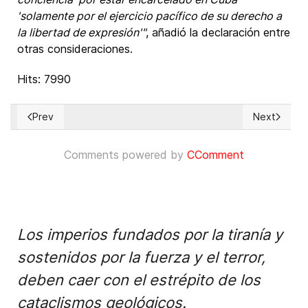
'solamente por el ejercicio pacífico de su derecho a
la libertad de expresión'"
, añadió la declaración entre
otras consideraciones.
Hits: 7990
Prev
Next
Previous article: ¿Suprimen en España selectivamente la lib
Next articl
Comments powered by
CComment
Los imperios fundados por la tiranía y
sostenidos por la fuerza y el terror,
deben caer con el estrépito de los
cataclismos geológicos.