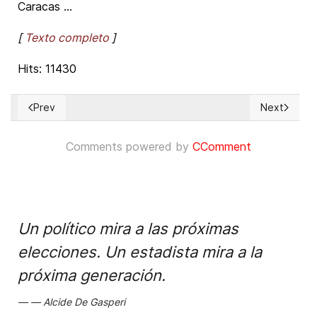
Caracas ...
[
Texto completo
]
Hits: 11430
Prev
Next
Previous article: Jornaleros 'semiesclavizados’ en México
Next articl
Comments powered by
CComment
Un político mira a las próximas
elecciones. Un estadista mira a la
próxima generación.
Alcide De Gasperi