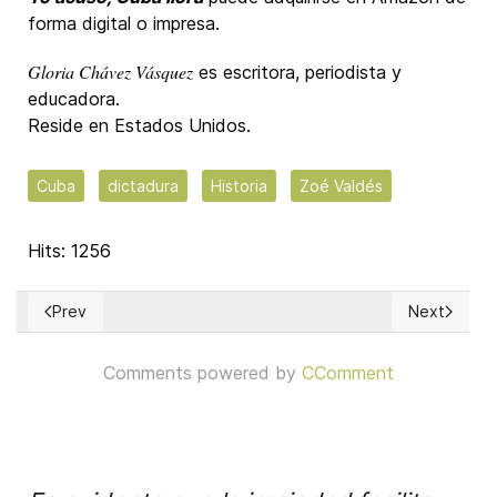
forma digital o impresa.
Gloria Chávez Vásquez
es escritora, periodista y
educadora.
Reside en Estados Unidos.
Cuba
dictadura
Historia
Zoé Valdés
Hits: 1256
Prev
Next
Previous article: José Martí – Viñetas de su vida
Next articl
Comments powered by
CComment