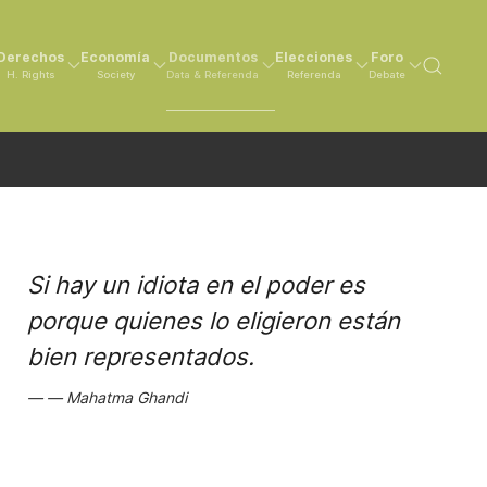
Derechos
Economía
Documentos
Elecciones
Foro
H. Rights
Society
Data & Referenda
Referenda
Debate
Si hay un idiota en el poder es
porque quienes lo eligieron están
bien representados.
Mahatma Ghandi