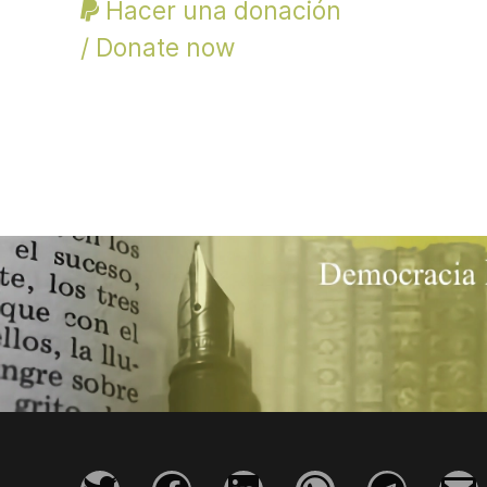
Hacer una donación
/ Donate now