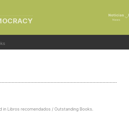
Noticias
EMOCRACY
News
oks
d in
Libros recomendados / Outstanding Books
.