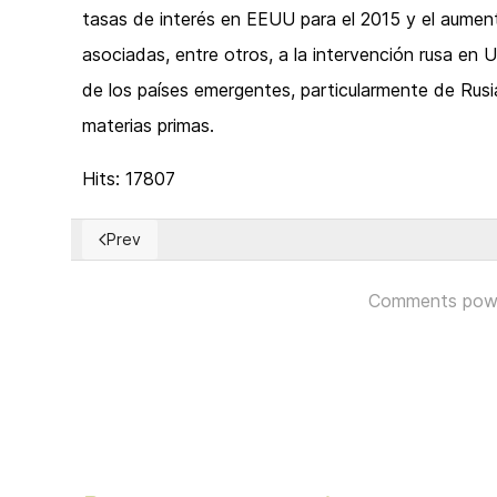
tasas de interés en EEUU para el 2015 y el aumento
asociadas, entre otros, a la intervención rusa en 
de los países emergentes, particularmente de Rusia
materias primas.
Hits: 17807
Prev
Previous article: Political Order and Political Decay
Comments pow