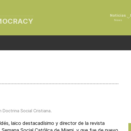
Noticias
EMOCRACY
News
in
Doctrina Social Cristiana
.
dés, laico destacadísimo y director de la revista
. Semana Social Católica de Miami, y que fue de nuevo