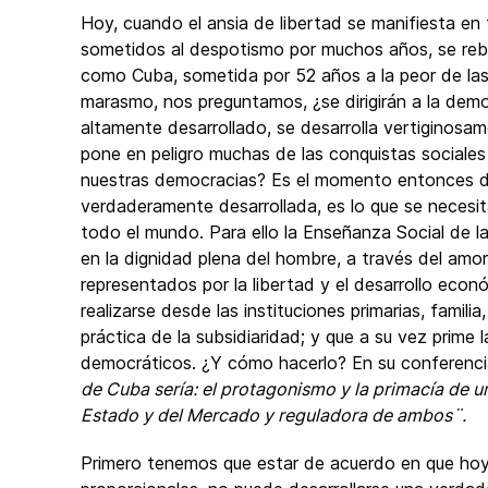
Hoy, cuando el ansia de libertad se manifiesta e
sometidos al despotismo por muchos años, se rebe
como Cuba, sometida por 52 años a la peor de la
marasmo, nos preguntamos, ¿se dirigirán a la dem
altamente desarrollado, se desarrolla vertiginosame
pone en peligro muchas de las conquistas sociale
nuestras democracias? Es el momento entonces de 
verdaderamente desarrollada, es lo que se necesi
todo el mundo. Para ello la Enseñanza Social de la
en la dignidad plena del hombre, a través del amo
representados por la libertad y el desarrollo eco
realizarse desde las instituciones primarias, famil
práctica de la subsidiaridad; y que a su vez prime 
democráticos. ¿Y cómo hacerlo? En su conferenc
de Cuba sería: el protagonismo y la primacía de u
Estado y del Mercado y reguladora de ambos¨.
Primero tenemos que estar de acuerdo en que hoy