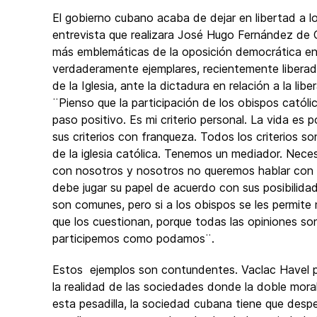
El gobierno cubano acaba de dejar en libertad a l
entrevista que realizara José Hugo Fernández de Cu
más emblemáticas de la oposición democrática en
verdaderamente ejemplares, recientemente liberad
de la Iglesia, ante la dictadura en relación a la lib
¨Pienso que la participación de los obispos catól
paso positivo. Es mi criterio personal. La vida e
sus criterios con franqueza. Todos los criterios s
de la iglesia católica. Tenemos un mediador. Necesi
con nosotros y nosotros no queremos hablar con el
debe jugar su papel de acuerdo con sus posibilidad
son comunes, pero si a los obispos se les permite
que los cuestionan, porque todas las opiniones s
participemos como podamos¨.
Estos ejemplos son contundentes. Vaclac Havel p
la realidad de las sociedades donde la doble moral
esta pesadilla, la sociedad cubana tiene que despert