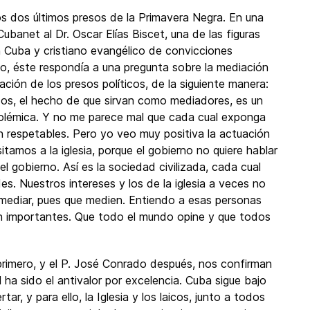
os dos últimos presos de la Primavera Negra. En una
banet al Dr. Oscar Elías Biscet, una de las figuras
 Cuba y cristiano evangélico de convicciones
o, éste respondía a una pregunta sobre la mediación
eración de los presos políticos, de la siguiente manera:
icos, el hecho de que sirvan como mediadores, es un
s polémica. Y no me parece mal que cada cual exponga
on respetables. Pero yo veo muy positiva la actuación
tamos a la iglesia, porque el gobierno no quiere hablar
 gobierno. Así es la sociedad civilizada, cada cual
es. Nuestros intereses y los de la iglesia a veces no
 mediar, pues que medien. Entiendo a esas personas
on importantes. Que todo el mundo opine y que todos
rimero, y el P. José Conrado después, nos confirman
 ha sido el antivalor por excelencia. Cuba sigue bajo
ar, y para ello, la Iglesia y los laicos, junto a todos