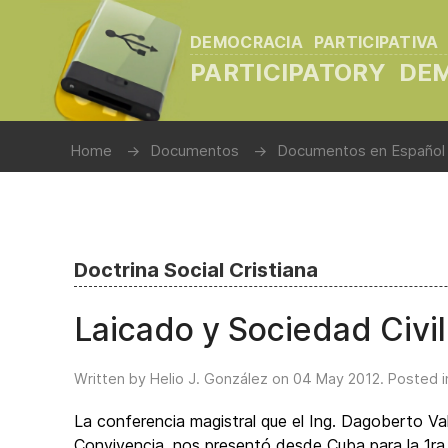
DEMOCRACIA PARTICIPATIVA
PARTICIPATORY D
Home
Documentos
Documentos en Español
Doctrina Social Cristiana
Laicado y Sociedad Civil
Written by Helio J. González on
04 May 2012
. Posted 
La conferencia magistral que el Ing. Dagoberto Val
Convivencia, nos presentó desde Cuba para la 1ra