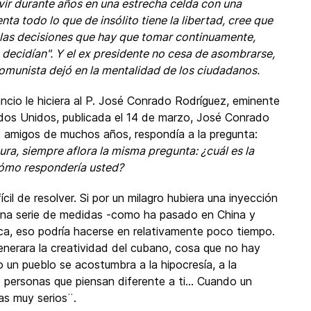
vir durante años en una estrecha celda con una
enta todo lo que de insólito tiene la libertad, cree que
e las decisiones que hay que tomar continuamente,
 decidían". Y el ex presidente no cesa de asombrarse,
omunista dejó en la mentalidad de los ciudadanos.
ncio le hiciera al P. José Conrado Rodríguez, eminente
ados Unidos, publicada el 14 de marzo, José Conrado
 amigos de muchos años, respondía a la pregunta:
ra, siempre aflora la misma pregunta: ¿cuál es la
Cómo respondería usted?
ícil de resolver. Si por un milagro hubiera una inyección
una serie de medidas -como ha pasado en China y
ca, eso podría hacerse en relativamente poco tiempo.
enerara la creatividad del cubano, cosa que no hay
o un pueblo se acostumbra a la hipocresía, a la
las personas que piensan diferente a ti… Cuando un
as muy serios¨.