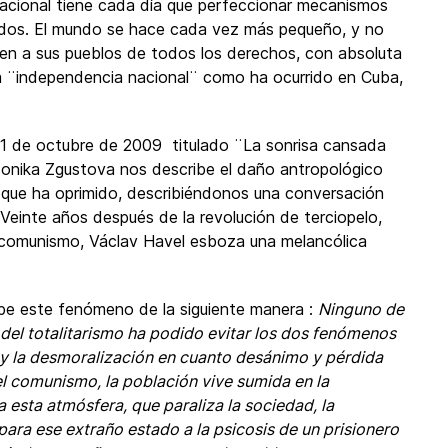
rnacional tiene cada día que perfeccionar mecanismos
odos. El mundo se hace cada vez más pequeño, y no
ojen a sus pueblos de todos los derechos, con absoluta
a ¨independencia nacional¨ como ha ocurrido en Cuba,
 21 de octubre de 2009 titulado ¨La sonrisa cansada
Monika Zgustova nos describe el daño antropológico
s que ha oprimido, describiéndonos una conversación
Veinte años después de la revolución de terciopelo,
e comunismo, Václav Havel esboza una melancólica
ibe este fenómeno de la siguiente manera :
Ninguno de
del totalitarismo ha podido evitar los dos fenómenos
 y la desmoralización en cuanto desánimo y pérdida
el comunismo, la población vive sumida en la
a esta atmósfera, que paraliza la sociedad, la
ara ese extraño estado a la psicosis de un prisionero