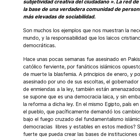
subjetividad creativa del ciudadano ». La red de 
la base de una verdadera comunidad de persona
más elevadas de sociabilidad.
Son muchos los ejemplos que nos muestran la neces
mundo, y la responsabilidad que los laicos cristi
democráticas.
Hace unas pocas semanas fue asesinado en Pakista
católico ferviente, por fanáticos islámicos opuest
de muerte la blasfemia. A principios de enero, y p
asesinado por uno de sus escoltas, el gobernador 
de enmiendas a la ley, también están amenazados 
se supone que es una democracia laica, y sin emba
la reforma a dicha ley. En el mismo Egipto, país en
el pueblo, que pacíficamente demandó los cambios
bajo el fuego cruzado del fundamentalismo islámico
democracias libres y estables en estos medios? Só
fuerte que pueda crear las bases de institucione