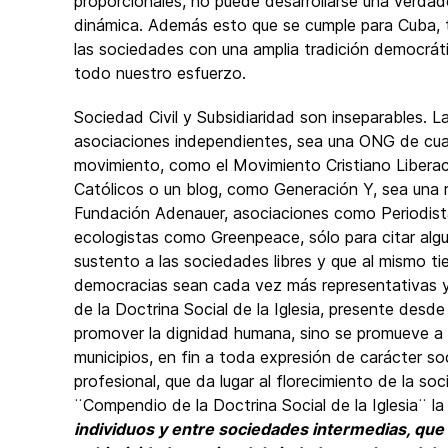
proporcionales, no puede desarrollarse una verdade
dinámica. Además esto que se cumple para Cuba, ti
las sociedades con una amplia tradición democrát
todo nuestro esfuerzo.
Sociedad Civil y Subsidiaridad son inseparables. 
asociaciones independientes, sea una ONG de cualq
movimiento, como el Movimiento Cristiano Liberaci
Católicos o un blog, como Generación Y, sea una
Fundación Adenauer, asociaciones como Periodista
ecologistas como Greenpeace, sólo para citar algu
sustento a las sociedades libres y que al mismo ti
democracias sean cada vez más representativas y p
de la Doctrina Social de la Iglesia, presente desd
promover la dignidad humana, sino se promueve a la 
municipios, en fin a toda expresión de carácter soci
profesional, que da lugar al florecimiento de la soc
¨Compendio de la Doctrina Social de la Iglesia¨ 
individuos y entre sociedades intermedias, que s