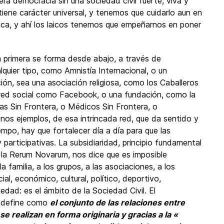
ra democracia sin una sociedad civil fuerte, viva y
ene carácter universal, y tenemos que cuidarlo aun en
ica, y ahí los laicos tenemos que empeñarnos en poner
La primera se forma desde abajo, a través de
uier tipo, como Amnistía Internacional, o un
ón, sea una asociación religiosa, como los Caballeros
 red social como Facebook, o una fundación, como la
s Sin Frontera, o Médicos Sin Frontera, o
nos ejemplos, de esa intrincada red, que da sentido y
empo, hay que fortalecer día a día para que las
articipativas. La subsidiaridad, principio fundamental
e la Rerum Novarum, nos dice que es imposible
familia, a los grupos, a las asociaciones, a los
al, económico, cultural, político, deportivo,
iedad: es el ámbito de la Sociedad Civil. El
la define como
el conjunto de las relaciones entre
e realizan en forma originaria y gracias a la «