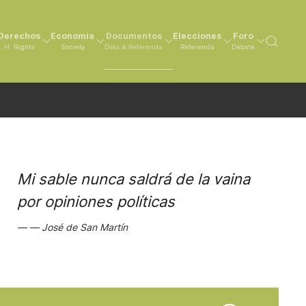
Derechos
Economía
Documentos
Elecciones
Foro
H. Rights
Society
Data & Referenda
Referenda
Debate
Mi sable nunca saldrá de la vaina
por opiniones políticas
José de San Martín