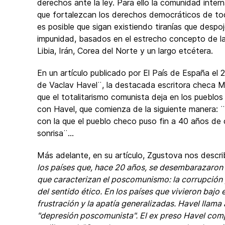
derechos ante la ley. Para ello la comunidad inte
que fortalezcan los derechos democráticos de t
es posible que sigan existiendo tiranías que desp
impunidad, basados en el estrecho concepto de l
Libia, Irán, Corea del Norte y un largo etcétera.
En un artículo publicado por El País de España el
de Vaclav Havel¨, la destacada escritora checa 
que el totalitarismo comunista deja en los pueblo
con Havel, que comienza de la siguiente manera: ¨
con la que el pueblo checo puso fin a 40 años d
sonrisa¨…
Más adelante, en su artículo, Zgustova nos descr
los países que, hace 20 años, se desembarazaron 
que caracterizan el poscomunismo: la corrupción
del sentido ético.
En los países que vivieron bajo 
frustración y la apatía generalizadas. Havel llama 
"depresión poscomunista". El ex preso Havel comp