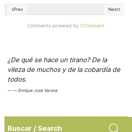
Prev
Next
Previous article: La meta de los Cursillos de Cristiandad como
Next article
Comments powered by
CComment
¿De qué se hace un tirano? De la
vileza de muchos y de la cobardía de
todos.
Enrique José Varona
Buscar / Search