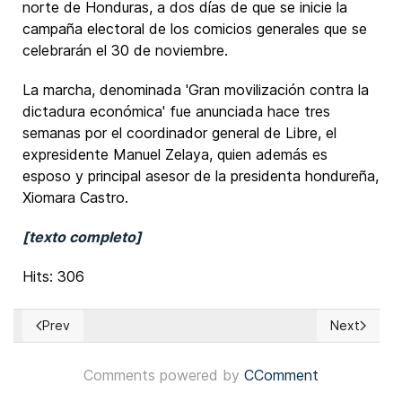
norte de Honduras, a dos días de que se inicie la
campaña electoral de los comicios generales que se
celebrarán el 30 de noviembre.
La marcha, denominada 'Gran movilización contra la
dictadura económica' fue anunciada hace tres
semanas por el coordinador general de Libre, el
expresidente Manuel Zelaya, quien además es
esposo y principal asesor de la presidenta hondureña,
Xiomara Castro.
[texto completo]
Hits: 306
Prev
Next
Previous article: EUA: Gobernador de Texas firmó ley de redi
Next article
Comments powered by
CComment