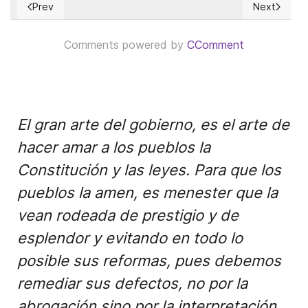
Prev
Next
Previous article: Former President Donald Trump's tax retur
Next articl
Comments powered by
CComment
El gran arte del gobierno, es el arte de
hacer amar a los pueblos la
Constitución y las leyes. Para que los
pueblos la amen, es menester que la
vean rodeada de prestigio y de
esplendor y evitando en todo lo
posible sus reformas, pues debemos
remediar sus defectos, no por la
abrogación sino por la interpretación.