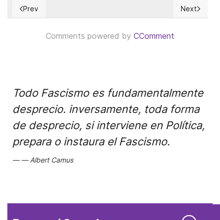
Prev
Next
Previous article: ¿Es justificable la censura como una estrat
Next article
Comments powered by
CComment
Todo Fascismo es fundamentalmente
desprecio. inversamente, toda forma
de desprecio, si interviene en Política,
prepara o instaura el Fascismo.
Albert Camus