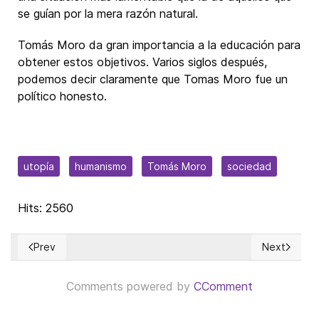
se guían por la mera razón natural.
Tomás Moro da gran importancia a la educación para
obtener estos objetivos. Varios siglos después,
podemos decir claramente que Tomas Moro fue un
político honesto.
utopía
humanismo
Tomás Moro
sociedad
Hits: 2560
Prev
Next
Previous article: La Riqueza salva Vidas
Next article
Comments powered by
CComment