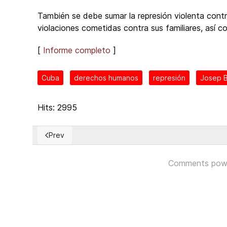
También se debe sumar la represión violenta contr
violaciones cometidas contra sus familiares, así co
[
Informe completo
]
Cuba
derechos humanos
represión
Josep B
Hits: 2995
Prev
Previous article: El Supremo de EE.UU. acaba con déc
Comments pow