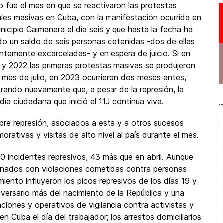
 fue el mes en que se reactivaron las protestas
ales masivas en Cuba, con la manifestación ocurrida en
unicipio Caimanera el día seis y que hasta la fecha ha
do un saldo de seis personas detenidas -dos de ellas
entemente excarceladas- y en espera de juicio. Si en
 y 2022 las primeras protestas masivas se produjeron
l mes de julio, en 2023 ocurrieron dos meses antes,
rando nuevamente que, a pesar de la represión, la
día ciudadana que inició el 11J continúa viva.
bre represión, asociados a esta y a otros sucesos
ativas y visitas de alto nivel al país durante el mes.
0 incidentes represivos, 43 más que en abril. Aunque
ionados con violaciones cometidas contra personas
miento influyeron los picos represivos de los días 19 y
ersario más del nacimiento de la República y una
ciones y operativos de vigilancia contra activistas y
n Cuba el día del trabajador; los arrestos domiciliarios