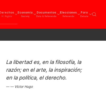
Derechos
Economía
Documentos
Elecciones
Foro
H. Rights
Society
Data & Referenda
Referenda
Debate
La libertad es, en la filosofía, la
razón; en el arte, la inspiración;
en la política, el derecho.
Víctor Hugo