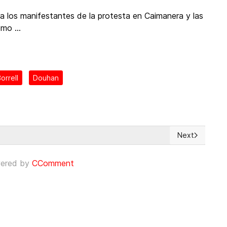
a los manifestantes de la protesta en Caimanera y las
mo ...
orrell
Douhan
Next
adas de discriminación positiva en las universidades
Next article: 
ered by
CComment