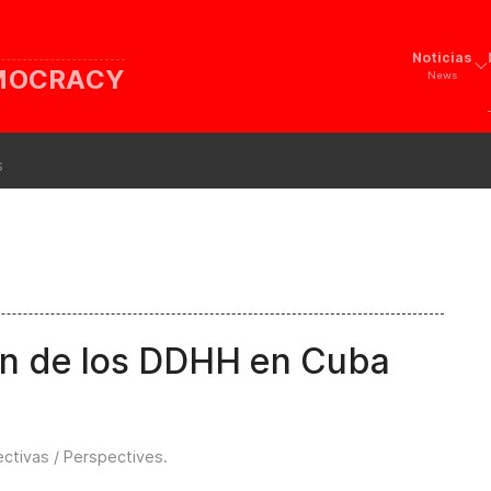
Noticias
EMOCRACY
News
s
ión de los DDHH en Cuba
ctivas / Perspectives
.