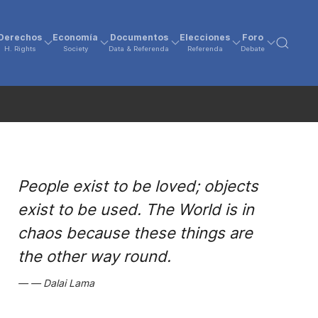
Derechos
Economía
Documentos
Elecciones
Foro
H. Rights
Society
Data & Referenda
Referenda
Debate
People exist to be loved; objects
exist to be used. The World is in
chaos because these things are
the other way round.
Dalai Lama