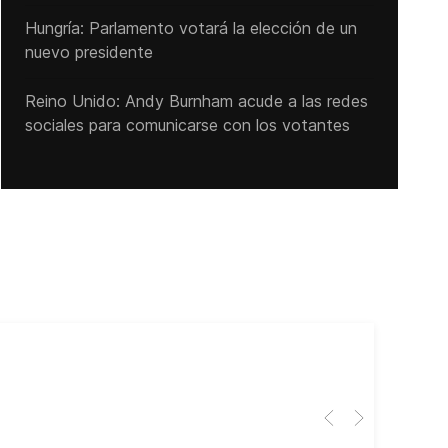
Hungría: Parlamento votará la elección de un
nuevo presidente
Reino Unido: Andy ‌Burnham acude a las redes
sociales para comunicarse con los votantes
Cub
El 
Her
dir