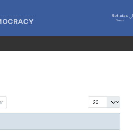
Noticias
EMOCRACY
News
Display #
ar